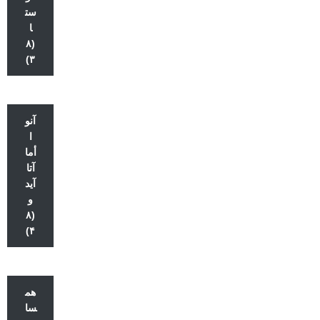
ست
ا
(۸
۳)
آنو
ا
أما
آتا
آید
و
(۸
۴)
هم
سا