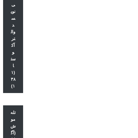
ی
نوی
س
د
وال
تر
آک
و
ست
ا
(۱
۳۸
۱)
تله
مو
ش
(آگ