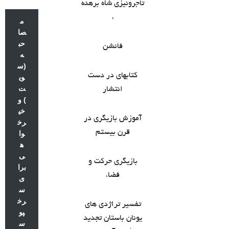
تاجرونیزی شاه برهنه
،
م
صا
حب
فانشن
ه
(س
کتابهای در دست
وی
ت
انتشار
) و
خی
آموزش بازیگری در
رخ
قرن بیستم
وا
ه
ی
بازیگری حرکت و
برا
فضا،
ی
س
رخ
تفسیر تراژدی های
پو
یونان باستان تجدید
س