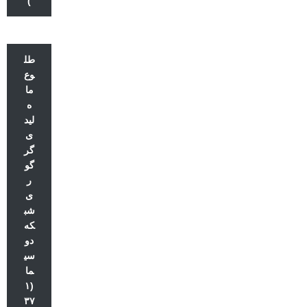
)
طل
وع
ما
ه
لید
ی
گر
گو
ر
ی
شب
که
دو
سی
ما
(۱
۳۷