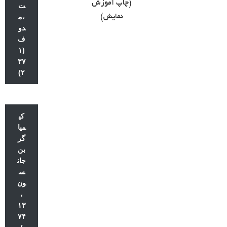
(چاپ آموزش
ت
نمایش)
،م
دو
ف
(۱
۳۷
۲)
کی
میا
گر
بن
جان
س
ون
،
۱۳
۷۴