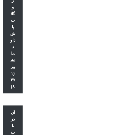
ر
و
گلا
ب
پا
ش
داو
د
،دا
نش
ور
(۱
۳۷
۸)
آن
در
نا
ب