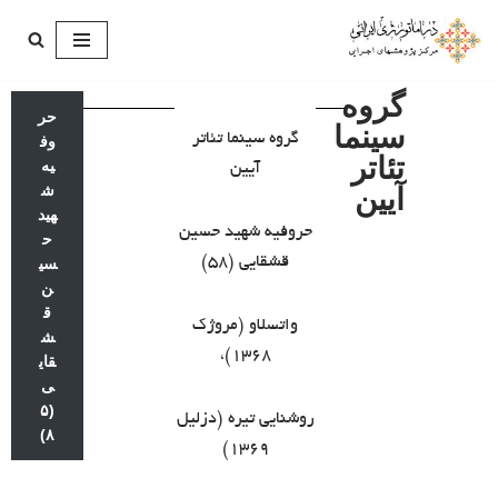
پرش
به
گروه
حر
محتوا
سینما
گروه سینما تئاتر
وف
تئاتر
یه
آیین
ش
آیین
هید
حروفیه شهید حسین
ح
قشقایی (۵۸)
سی
ن
ق
واتسلاو (مروژک
ش
۱۳۶۸)،
قای
ی
(۵
روشنایی تیره (دزلیل
۸)
۱۳۶۹)