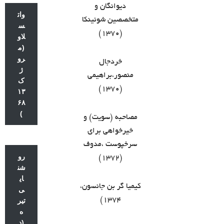
دیوانگان و
وات
متخصصین شوئینکا
س
(۱۳۷۰)
لاو
(م
رو
خردجال
ژ
منصور،براهیمی
ک
(۱۳۷۰)
۱۳
۶۸
)
مصاحبه (سویت) و
خیرخواهی برای
سرخپوست ،مدوف
رو
(۱۳۷۲)
شن
ای
کیمیا گر بن جانسون،
ی
۱۳۷۴)
تیر
ه
(د