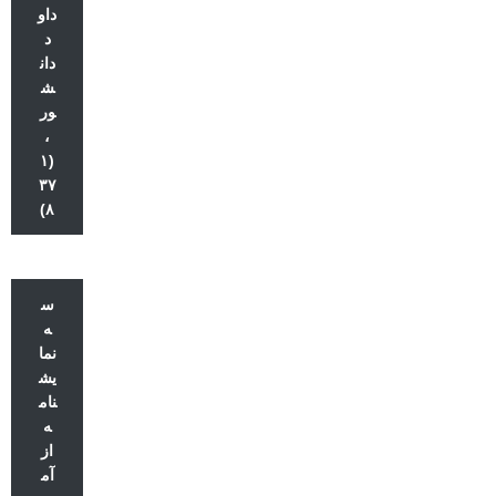
داو
د
دان
ش
ور
،
(۱
۳۷
۸)
س
ه
نما
یش
نام
ه
از
آم