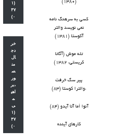
(۱۳۸۰)
(۱
۳۷
۰)
کسی به سرهنگ نامه
نمی نویسد والتر
آکوستا (۱۳۸۱)
خر
دج
تله موش (آگاتا
ال
کریستی، ۱۳۸۲)
من
ص
ور
پیر سگ خرفت
،بر
،والترا کوستا (۸۳)
اهی
م
ی
آنوا أما آتا آیدو (۸۴)
(۱
۳۷
کارهای آینده
۰)