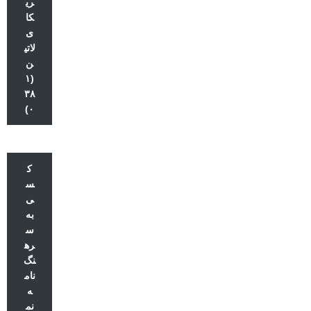
ری
کا
ی
لاتی
ن
(۱
۳۸
۰)
ک
س
ی
به
س
ره
نگ
نام
ه
نم