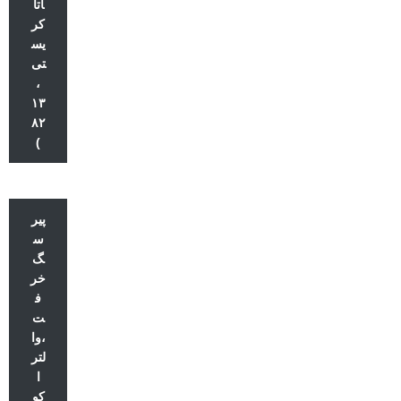
اتا
کر
یس
تی
،
۱۳
۸۲
)
پیر
س
گ
خر
ف
ت
،وا
لتر
ا
کو