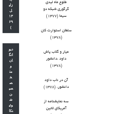
طلوع ماه لیدی
زلی
گرگوری شبکه دو
ل
سیما (۱۳۷۷)
۱۳
۶۹
)
سلطان استوارت كان
(۱۳۷۸)
دیو
عیار و گلاب پاش
انگ
داود ،دانشور
ان
(۱۳۷۸)
و
مت
خ
آن در ناب داود
ص
دانشور، (۱۳۷۸)
صی
ن
ش
سه نمایشنامه از
وئی
آمریکای لاتین
نکا