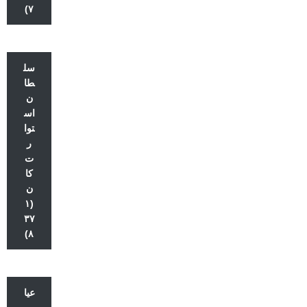
۷)
سل
طا
ن
اس
توا
ر
ت
كا
ن
(۱
۳۷
۸)
عیا