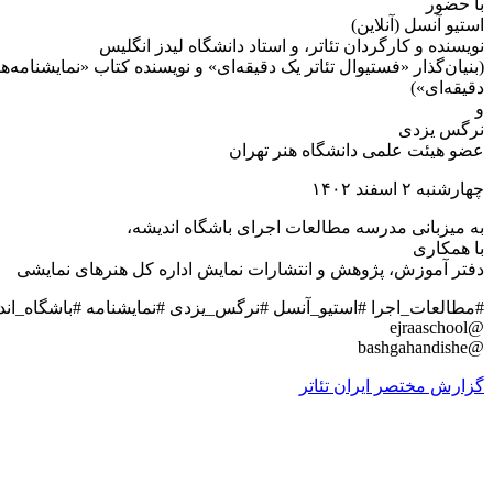
با حضور
استیو آنسل (آنلاین)
نویسنده و کارگردان تئاتر، و استاد دانشگاه لیدز انگلیس
(بنیان‌گذار «فستیوال تئاتر یک دقیقه‌‏ای» و نویسنده کتاب «نمایشنامه‏‌
دقیقه‏‌ای»)
و
نرگس یزدی
عضو هیئت علمی دانشگاه هنر تهران
چهارشنبه ۲ اسفند ۱۴۰۲
به میزبانی مدرسه مطالعات اجرای باشگاه اندیشه،
با همکاری
دفتر آموزش، پژوهش و انتشارات نمایش اداره کل هنرهای نمایشی
#مطالعات_اجرا #استیو_آنسل #نرگس_یزدی #نمایشنامه #باشگاه_اند
@ejraaschool
@bashgahandishe
گزارش مختصر ایران تئاتر