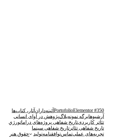
Portofolio
Elementor #350
آئینه‌داران
آثار، کتاب‌ها
آرشیوها
برگه نمونه
بلاگ
پژوهش در آوای انسانی
تئاتر کاربردی
تاریخ شفاهی پروژه‌های دراماتورژي
تاریخ شفاهی تئاتر
تاریخ شفاهی سینما
تجربه‌های عملی
تماس
توافقنامه
تولید
حقوق هنر