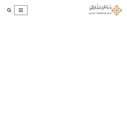
پرش
به
محتوا